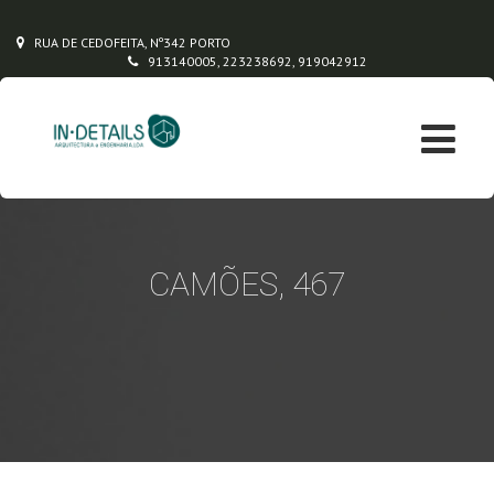
RUA DE CEDOFEITA, Nº342 PORTO
913140005, 223238692, 919042912
CAMÕES, 467