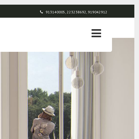
913140005, 223238692, 919042912