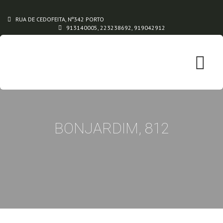
RUA DE CEDOFEITA, Nº342 PORTO
913140005, 223238692, 919042912
BONJARDIM, 812